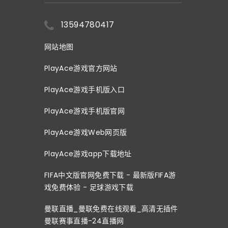
13594780417
网站地图
PlayAce游戏官方网站
PlayAce游戏手机版入口
PlayAce游戏手机版官网
PlayAce游戏Web网页版
PlayAce游戏app下载地址
FIFA中文版官网免费下载 - 最新版FIFA游
戏免费体验 - 足球游戏下载
曼联直播_曼联免费在线观看_高清无插件
曼联赛事直播-24直播网